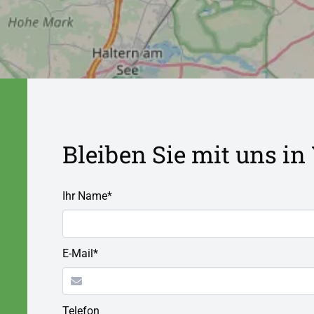
Bleiben Sie mit uns i
P
Ihr Name
*
f
l
i
P
E-Mail
*
c
f
h
l
t
i
f
Telefon