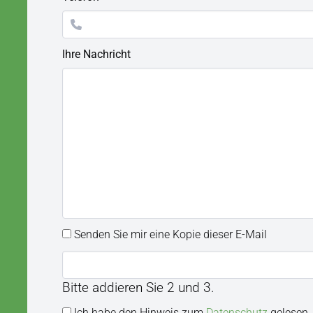
c
e
h
l
t
d
f
Ihre Nachricht
e
l
d
Senden Sie mir eine Kopie dieser E-Mail
Bitte addieren Sie 2 und 3.
Ich habe den Hinweis zum
Datenschutz
gelesen.