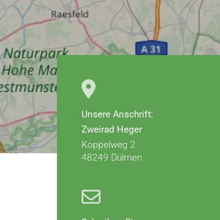
i
n
g
e
n
Unsere Anschrift:
Zweirad Heger
Koppelweg 2
48249 Dülmen
Karte hergestellt aus OpenStreetMap-Daten